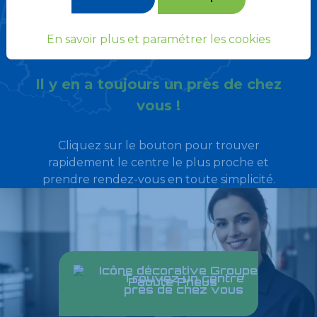
Point S reste à votre services et à
En savoir plus et paramétrer les cookies
votre écoute.
Il y en a toujours un près de chez
vous !
Cliquez sur le bouton pour trouver
rapidement le centre le plus proche et
prendre rendez-vous en toute simplicité.
Trouvez un centre
près de chez vous