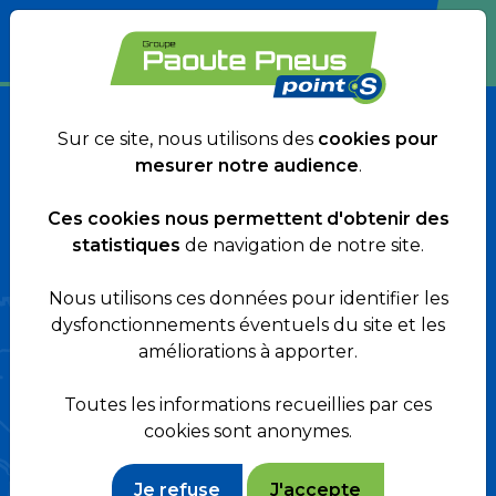
TOUTES NOS PROMOS
Sur ce site, nous utilisons des
cookies pour
mesurer notre audience
.
Ces cookies nous permettent d'obtenir des
statistiques
de navigation de notre site.
PRENEZ RENDEZ-VOUS PRÈS DE
Nous utilisons ces données pour identifier les
CHEZ VOUS
dysfonctionnements éventuels du site et les
améliorations à apporter.
Toutes les informations recueillies par ces
Avec 12 centres en Provence-
cookies sont anonymes.
Alpes-Côte d'Azur, le groupe
Je refuse
J'accepte
Paoute Pneus membre du réseau