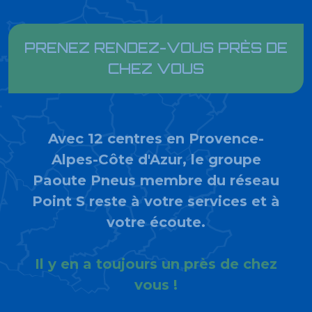
PRENEZ RENDEZ-VOUS PRÈS DE
CHEZ VOUS
Avec 12 centres en Provence-
Alpes-Côte d'Azur, le groupe
Paoute Pneus membre du réseau
Point S reste à votre services et à
votre écoute.
Il y en a toujours un près de chez
vous !