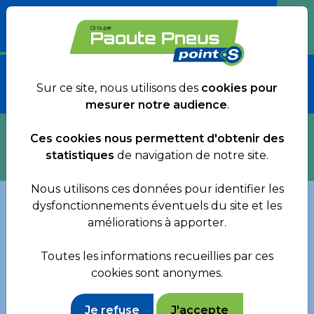
QUESTIONS FRÉQUENTES
Sur ce site, nous utilisons des
cookies pour
mesurer notre audience
.
Ces cookies nous permettent d'obtenir des
statistiques
de navigation de notre site.
Nous utilisons ces données pour identifier les
dysfonctionnements éventuels du site et les
améliorations à apporter.
Donnez-vous des conseils
Toutes les informations recueillies par ces
d’entretien pour prolonger la
cookies sont anonymes.
durée de vie du véhicule ?
Je refuse
J'accepte