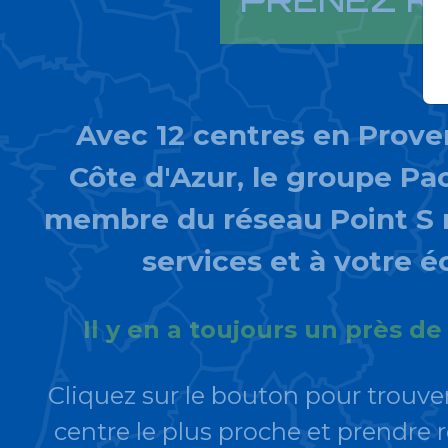
PRENEZ R
Avec 12 centres en Prove
Côte d'Azur, le groupe P
membre du réseau Point S r
services et à votre é
Il y en a toujours un près de
Cliquez sur le bouton pour trouve
centre le plus proche et prendre