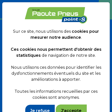
Point S Nice
Sur ce site, nous utilisons des
cookies pour
Ackermann
mesurer notre audience
.
Ces cookies nous permettent d'obtenir des
statistiques
de navigation de notre site.
14 Rue Louise Ackermann
Nous utilisons ces données pour identifier les
06000 Nice
dysfonctionnements éventuels du site et les
améliorations à apporter.
Site internet :
www.points-nice.fr
Toutes les informations recueillies par ces
cookies sont anonymes.
Je refuse
J'accepte