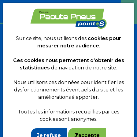
Point S Cagnes-sur-
Sur ce site, nous utilisons des
cookies pour
Mer
mesurer notre audience
.
Ces cookies nous permettent d'obtenir des
statistiques
de navigation de notre site.
75 Bd Maréchal Juin
Nous utilisons ces données pour identifier les
06800 Cagnes-sur-Mer
dysfonctionnements éventuels du site et les
améliorations à apporter.
Site internet :
www.points-cagnes-sur-
Toutes les informations recueillies par ces
mer.fr
cookies sont anonymes.
Je refuse
J'accepte